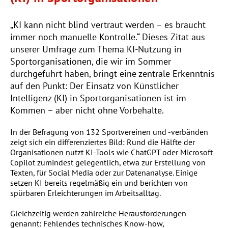
Beratungsangebot Zukunftswerkstatt
Vorstand
AGB
Digitalisierungscheck
Beratungsangebot Online-Moderation und Zusammenarbeit im
Team
„KI kann nicht blind vertraut werden – es braucht
Barrierefreiheit
Digitale Barrierefreiheit
immer noch manuelle Kontrolle.“ Dieses Zitat aus
Mitgliedsverbände
Datenschutz
unserer Umfrage zum Thema KI-Nutzung in
Satzungscheck
Stellenangebote
Sportorganisationen, die wir im Sommer
Impressum
Website-Check
durchgeführt haben, bringt eine zentrale Erkenntnis
Schutz vor interpersonaler Gewalt
Kontakt
auf den Punkt: Der Einsatz von Künstlicher
Krisen-PR
Intelligenz (KI) in Sportorganisationen ist im
FAQ
Coaching
Kommen – aber nicht ohne Vorbehalte.
Newsletter
In der Befragung von 132 Sportvereinen und -verbänden
zeigt sich ein differenziertes Bild: Rund die Hälfte der
Organisationen nutzt KI-Tools wie ChatGPT oder Microsoft
Schließen
Copilot zumindest gelegentlich, etwa zur Erstellung von
Texten, für Social Media oder zur Datenanalyse. Einige
setzen KI bereits regelmäßig ein und berichten von
spürbaren Erleichterungen im Arbeitsalltag.
Gleichzeitig werden zahlreiche Herausforderungen
genannt: Fehlendes technisches Know-how,