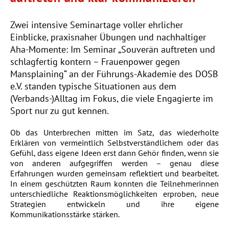
Beratungsangebot Zukunftswerkstatt
Vorstand
AGB
Digitalisierungscheck
Beratungsangebot Online-Moderation und Zusammenarbeit im
Team
Zwei intensive Seminartage voller ehrlicher
Barrierefreiheit
Digitale Barrierefreiheit
Einblicke, praxisnaher Übungen und nachhaltiger
Mitgliedsverbände
Datenschutz
Aha-Momente: Im Seminar „Souverän auftreten und
Satzungscheck
Stellenangebote
schlagfertig kontern – Frauenpower gegen
Impressum
Website-Check
Mansplaining“ an der Führungs-Akademie des DOSB
Schutz vor interpersonaler Gewalt
Kontakt
e.V. standen typische Situationen aus dem
Krisen-PR
(Verbands-)Alltag im Fokus, die viele Engagierte im
FAQ
Coaching
Sport nur zu gut kennen.
Newsletter
Ob das Unterbrechen mitten im Satz, das wiederholte
Erklären von vermeintlich Selbstverständlichem oder das
Gefühl, dass eigene Ideen erst dann Gehör finden, wenn sie
Schließen
von anderen aufgegriffen werden – genau diese
Erfahrungen wurden gemeinsam reflektiert und bearbeitet.
In einem geschützten Raum konnten die Teilnehmerinnen
unterschiedliche Reaktionsmöglichkeiten erproben, neue
Strategien entwickeln und ihre eigene
Kommunikationsstärke stärken.