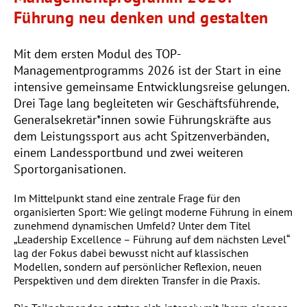
Beratungsangebot Zukunftswerkstatt
Vorstand
AGB
Führung neu denken und gestalten
Digitalisierungscheck
Beratungsangebot Online-Moderation und Zusammenarbeit im
Team
Barrierefreiheit
Digitale Barrierefreiheit
Mitgliedsverbände
Mit dem ersten Modul des TOP-
Datenschutz
Satzungscheck
Managementprogramms 2026 ist der Start in eine
Stellenangebote
Impressum
intensive gemeinsame Entwicklungsreise gelungen.
Website-Check
Schutz vor interpersonaler Gewalt
Drei Tage lang begleiteten wir Geschäftsführende,
Kontakt
Krisen-PR
Generalsekretär*innen sowie Führungskräfte aus
dem Leistungssport aus acht Spitzenverbänden,
FAQ
Coaching
einem Landessportbund und zwei weiteren
Newsletter
Sportorganisationen.
Im Mittelpunkt stand eine zentrale Frage für den
organisierten Sport: Wie gelingt moderne Führung in einem
Schließen
zunehmend dynamischen Umfeld? Unter dem Titel
„Leadership Excellence – Führung auf dem nächsten Level“
lag der Fokus dabei bewusst nicht auf klassischen
Modellen, sondern auf persönlicher Reflexion, neuen
Perspektiven und dem direkten Transfer in die Praxis.