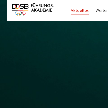
Aktuelles
Weite
Aktuel
Frauen
Führun
Change
Digita
Datens
DOSB 
Inhous