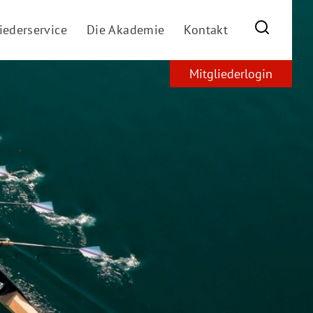
Suche
iederservice
Die Akademie
Kontakt
Mitgliederlogin
amt stärken
REACT-EU
schutzportal
Aufsichtsrat
tstelegramm
Vorstand
kationen
Team
alisierungscheck
Mitgliedsverbände
ale Barrierefreiheit
Stellenangebote
ngscheck
Schutz vor interpersonaler Gewalt
rbeit im virtuellen Team
te-Check