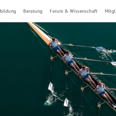
rbildung
Beratung
Forum & Wissenschaft
Mitgl
le Seminare und Webinare
Veränderung erfolgreich gestalten
Digitalisierung
Ehren
 in Führung
Leitbild entwickeln
KI im Sport
Daten
gskräfte-Programme
Safe Sport Beratungsangebote
Digitale Barrierefreiheit
Rech
 Manager*in
Olympiabewerbung
Krisenmanagement
Publi
lisierungsmanager*in
Beratungsworkshop Ehrenamt fördern
Kölner Sportrede
Digit
chutzbeauftragte*r und Datenschutzkoordinator*in
Präsidium-Workshops
Digit
Verbandsmanager*in
Beratungsangebot Zukunftswerkstatt
Satzu
e-Qualifizierungen
Beratungsangebot Online-Moderation und Zusammena
Websi