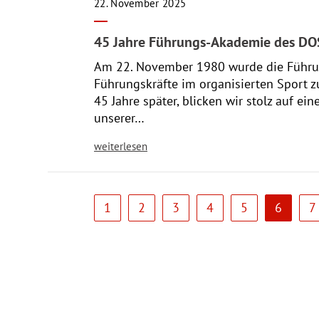
22. November 2025
45 Jahre Führungs-Akademie des DO
Am 22. November 1980 wurde die Führun
Führungskräfte im organisierten Sport z
45 Jahre später, blicken wir stolz auf e
unserer…
weiterlesen
1
2
3
4
5
6
7